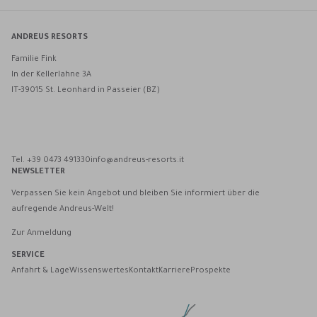
ANDREUS RESORTS
Familie Fink
In der Kellerlahne 3A
IT-39015 St. Leonhard in Passeier (BZ)
Andreus Resorts auf Facebook
Andreus Resorts auf Instagram
Andreus Resorts auf Instagram
Andreus über WhatsApp kontaktieren
Tel. +39 0473 491330
info@andreus-resorts.it
NEWSLETTER
Verpassen Sie kein Angebot und bleiben Sie informiert über die
aufregende Andreus-Welt!
Zur Anmeldung
SERVICE
Anfahrt & Lage
Wissenswertes
Kontakt
Karriere
Prospekte