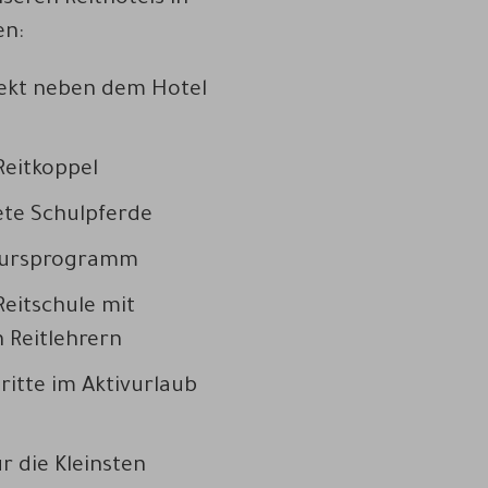
seren Reithotels in
en:
rekt neben dem Hotel
eitkoppel
ete Schulpferde
 Kursprogramm
eitschule mit
n Reitlehrern
ritte im Aktivurlaub
r die Kleinsten