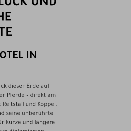
GLÜCK UND
HE
TE
OTEL IN
ück dieser Erde auf
r Pferde – direkt am
 Reitstall und Koppel.
nd seine unberührte
für kurze und längere