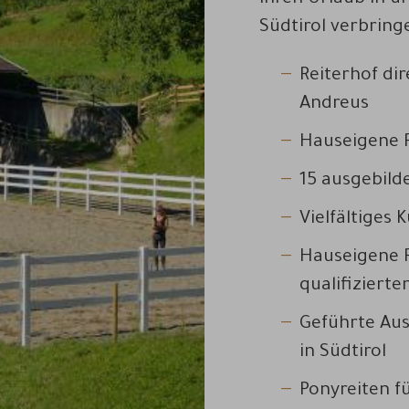
ihren Urlaub in un
Südtirol verbring
Reiterhof di
Andreus
Hauseigene R
15 ausgebild
Vielfältiges
Hauseigene R
qualifizierte
Geführte Aus
in Südtirol
Ponyreiten fü