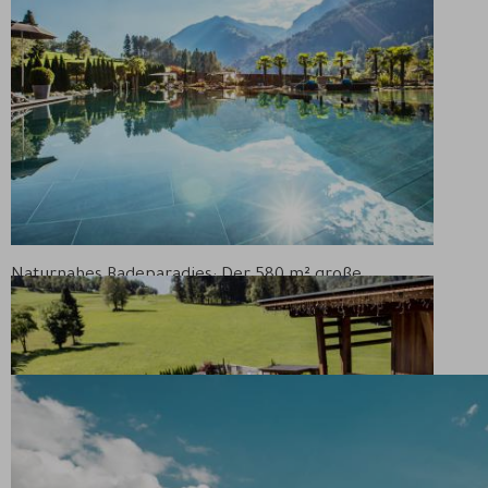
Naturnahes Badeparadies: Der 580 m² große
Naturbadesee lädt zu erfrischenden Momenten ein,
umgeben von idyllischer Landschaft und reinem
Wassergenuss