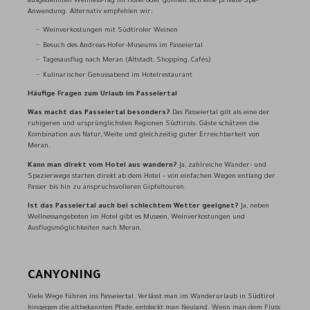
ausgedehnten Wellness-Tag im Hotel oder gönnen sich eine private Spa-
Anwendung. Alternativ empfehlen wir:
Weinverkostungen mit Südtiroler Weinen
Besuch des Andreas-Hofer-Museums im Passeiertal
Tagesausflug nach Meran (Altstadt, Shopping, Cafés)
Kulinarischer Genussabend im Hotelrestaurant
Häufige Fragen zum Urlaub im Passeiertal
Was macht das Passeiertal besonders?
Das Passeiertal gilt als eine der
ruhigeren und ursprünglichsten Regionen Südtirols. Gäste schätzen die
Kombination aus Natur, Weite und gleichzeitig guter Erreichbarkeit von
Meran.
Kann man direkt vom Hotel aus wandern?
Ja, zahlreiche Wander- und
Spazierwege starten direkt ab dem Hotel – von einfachen Wegen entlang der
Passer bis hin zu anspruchsvolleren Gipfeltouren.
Ist das Passeiertal auch bei schlechtem Wetter geeignet?
Ja, neben
Wellnessangeboten im Hotel gibt es Museen, Weinverkostungen und
Ausflugsmöglichkeiten nach Meran.
CANYONING
Viele Wege führen ins Passeiertal. Verlässt man im Wanderurlaub in Südtirol
hingegen die altbekannten Pfade, entdeckt man Neuland. Wenn man dem Fluss