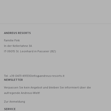
ANDREUS RESORTS
Familie Fink
In der Kellerlahne 3A
IT-39015 St. Leonhard in Passeier (BZ)
Andreus Resorts auf Facebook
Andreus Resorts auf Instagram
Andreus Resorts auf Instagram
Andreus über WhatsApp kontaktieren
Tel. +39 0473 491330
info@andreus-resorts.it
NEWSLETTER
Verpassen Sie kein Angebot und bleiben Sie informiert über die
aufregende Andreus-Welt!
Zur Anmeldung
SERVICE