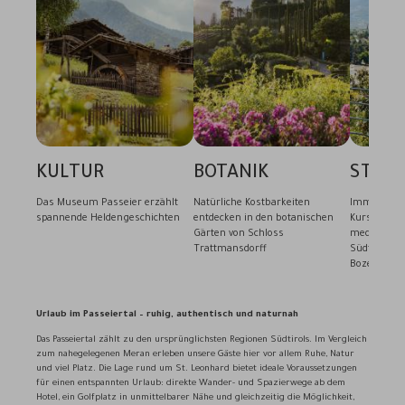
KULTUR
BOTANIK
STÄDT
Das Museum Passeier erzählt
Natürliche Kostbarkeiten
Immer eine
spannende Heldengeschichten
entdecken in den botanischen
Kurstadt M
Gärten von Schloss
mediterrane
Trattmansdorff
Südtiroler 
Bozen
Urlaub im Passeiertal – ruhig, authentisch und naturnah
Das Passeiertal zählt zu den ursprünglichsten Regionen Südtirols. Im Vergleich
zum nahegelegenen Meran erleben unsere Gäste hier vor allem Ruhe, Natur
und viel Platz. Die Lage rund um St. Leonhard bietet ideale Voraussetzungen
für einen entspannten Urlaub: direkte Wander- und Spazierwege ab dem
Hotel, ein Golfplatz in unmittelbarer Nähe und gleichzeitig die Möglichkeit,