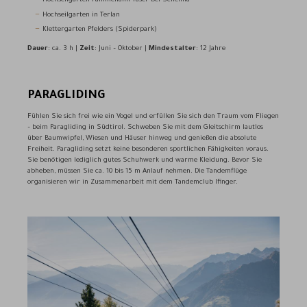
Hochseilgarten Familienalm Taser bei Schenna
Hochseilgarten in Terlan
Klettergarten Pfelders (Spiderpark)
Dauer
: ca. 3 h |
Zeit
: Juni – Oktober |
Mindestalter
: 12 Jahre
PARAGLIDING
Fühlen Sie sich frei wie ein Vogel und erfüllen Sie sich den Traum vom Fliegen
– beim Paragliding in Südtirol. Schweben Sie mit dem Gleitschirm lautlos
über Baumwipfel, Wiesen und Häuser hinweg und genießen die absolute
Freiheit. Paragliding setzt keine besonderen sportlichen Fähigkeiten voraus.
Sie benötigen lediglich gutes Schuhwerk und warme Kleidung. Bevor Sie
abheben, müssen Sie ca. 10 bis 15 m Anlauf nehmen. Die Tandemflüge
organisieren wir in Zusammenarbeit mit dem Tandemclub Ifinger.