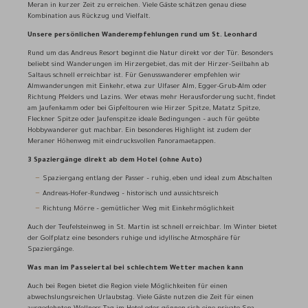
Meran in kurzer Zeit zu erreichen. Viele Gäste schätzen genau diese
Kombination aus Rückzug und Vielfalt.
Unsere persönlichen Wanderempfehlungen rund um St. Leonhard
Rund um das Andreus Resort beginnt die Natur direkt vor der Tür. Besonders
beliebt sind Wanderungen im Hirzergebiet, das mit der Hirzer-Seilbahn ab
Saltaus schnell erreichbar ist. Für Genusswanderer empfehlen wir
Almwanderungen mit Einkehr, etwa zur Ulfaser Alm, Egger-Grub-Alm oder
Richtung Pfelders und Lazins. Wer etwas mehr Herausforderung sucht, findet
am Jaufenkamm oder bei Gipfeltouren wie Hirzer Spitze, Matatz Spitze,
Fleckner Spitze oder Jaufenspitze ideale Bedingungen – auch für geübte
Hobbywanderer gut machbar. Ein besonderes Highlight ist zudem der
Meraner Höhenweg mit eindrucksvollen Panoramaetappen.
3 Spaziergänge direkt ab dem Hotel (ohne Auto)
Spaziergang entlang der Passer – ruhig, eben und ideal zum Abschalten
Andreas-Hofer-Rundweg – historisch und aussichtsreich
Richtung Mörre – gemütlicher Weg mit Einkehrmöglichkeit
Auch der Teufelsteinweg in St. Martin ist schnell erreichbar. Im Winter bietet
der Golfplatz eine besonders ruhige und idyllische Atmosphäre für
Spaziergänge.
Was man im Passeiertal bei schlechtem Wetter machen kann
Auch bei Regen bietet die Region viele Möglichkeiten für einen
abwechslungsreichen Urlaubstag. Viele Gäste nutzen die Zeit für einen