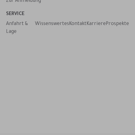
Zur Anmeldung
taktieren
SERVICE
Anfahrt &
Wissenswertes
Kontakt
Karriere
Prospekte
Lage