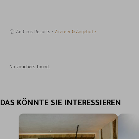
YOUR SMALL & LU
IS WAITING F
MENÜ
Andreus Resorts
Zimmer & Angebote
& HOTELS
uchen
No vouchers found.
DAS KÖNNTE SIE INTERESSIEREN