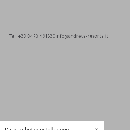
Andreus Resorts auf Facebook
Andreus Resorts auf Instagram
Andreus Resorts auf Instagram
Andreus über WhatsApp kon
Tel. +39 0473 491330
info@andreus-resorts.it
Datenschutzeinstellungen