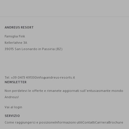
ANDREUS RESORT
Famiglia Fink
Kellerlahne 3A
39015 San Leonardo in Passiria (BZ)
Andreus Resort su Facebook
Andreus Resort su Instagram
Andreus Resort su Instagram
Contatta Andreus via WhatsApp
Tel. +39 0473 491330
info@andreus-resorts.it
NEWSLETTER
Non perdetevi le offerte e rimanete aggiornati sull’entusiasmante mondo
Andreus!
Vai al login
SERVIZIO
Come raggiungerci e posizione
Informazioni utili
Contatti
Carriera
Brochure