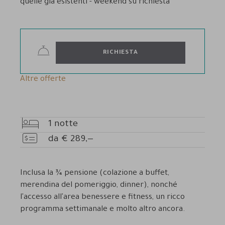
quelle già esistenti - weekend su richiesta
RICHIESTA
Altre offerte
1
notte
Pernottamenti
da
€
289,—
Prezzo
Inclusa la ¾ pensione (colazione a buffet,
merendina del pomeriggio, dinner), nonché
l'accesso all'area benessere e fitness, un ricco
programma settimanale e molto altro ancora.