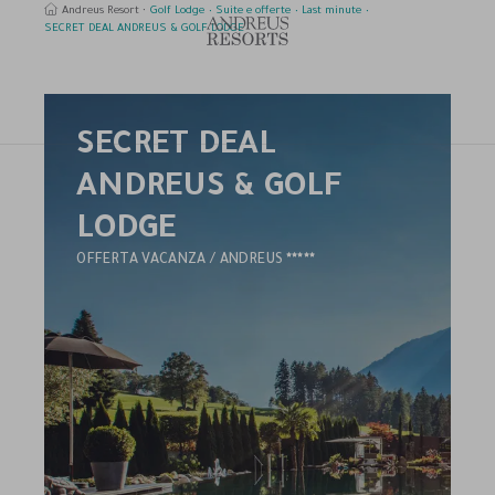
Andreus Resort
Golf Lodge
Suite e offerte
Last minute
SECRET DEAL ANDREUS & GOLF LODGE
SECRET DEAL
erca
ANDREUS & GOLF
LODGE
5
OFFERTA VACANZA / ANDREUS
STELLE
HOTEL