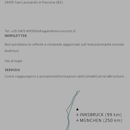
39015 San Leonardo in Passiria (BZ)
Andreus Resort su Facebook
Andreus Resort su Instagram
Andreus Resort su Instagram
Contatta Andreus via WhatsApp
Tel. +39 0473 491330
info@andreus-resorts.it
NEWSLETTER
Non perdetevi le offerte e rimanete aggiornati sull’entusiasmante mondo
Andreus!
Vai al login
SERVIZIO
Come raggiungerci e posizione
Informazioni utili
Contatti
Carriera
Brochure