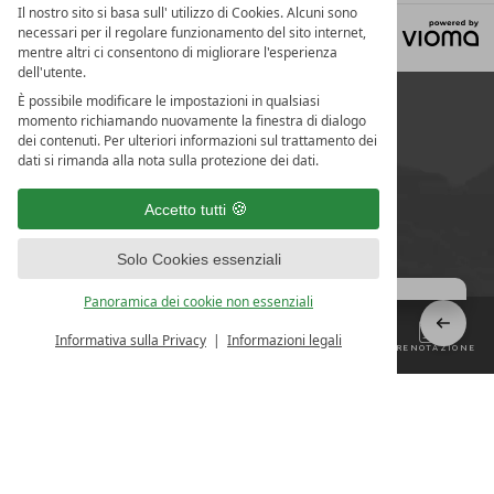
Il nostro sito si basa sull' utilizzo di Cookies. Alcuni sono
necessari per il regolare funzionamento del sito internet,
Note legali
Protezione dei dati
Impostazioni privacy
mentre altri ci consentono di migliorare l'esperienza
dell'utente.
È possibile modificare le impostazioni in qualsiasi
momento richiamando nuovamente la finestra di dialogo
dei contenuti. Per ulteriori informazioni sul trattamento dei
dati si rimanda alla nota sulla protezione dei dati.
Accetto tutti
Solo Cookies essenziali
Panoramica dei cookie non essenziali
Informativa sulla Privacy
Informazioni legali
MENÚ
CONTATTI
RICHIESTA
PRENOTAZIONE