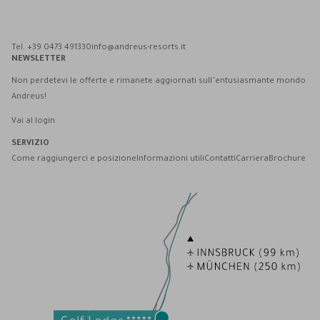
Andreus Resort su Facebook
Andreus Resort su Instagram
Andreus Resort su Instagram
Contatta Andreus via WhatsApp
Tel. +39 0473 491330
info@andreus-resorts.it
NEWSLETTER
Non perdetevi le offerte e rimanete aggiornati sull’entusiasmante mondo
Andreus!
Vai al login
SERVIZIO
Come raggiungerci e posizione
Informazioni utili
Contatti
Carriera
Brochure