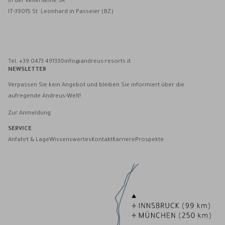
In der Kellerlahne 3A
IT-39015 St. Leonhard in Passeier (BZ)
Andreus Resorts auf Facebook
Andreus Resorts auf Instagram
Andreus Resorts auf Instagram
Andreus über WhatsApp kontaktieren
Tel. +39 0473 491330
info@andreus-resorts.it
NEWSLETTER
Verpassen Sie kein Angebot und bleiben Sie informiert über die
aufregende Andreus-Welt!
Zur Anmeldung
SERVICE
Anfahrt & Lage
Wissenswertes
Kontakt
Karriere
Prospekte