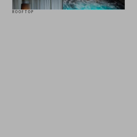
ROOFTOP
50 m² Outdoor Whirlpool
Doppelstöckige Loft Sauna
Zirben Relax Area mit
Wasserbetten & Infrarotliegen