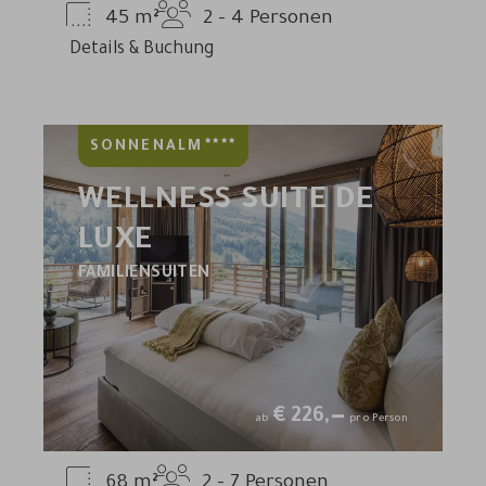
45
m²
2 - 4
Personen
Details & Buchung
****
SONNENALM
WELLNESS SUITE DE
LUXE
FAMILIENSUITEN
€
226,—
ab
pro Person
68
m²
2 - 7
Personen