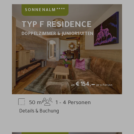
****
SONNENALM
TYP F RESIDENCE
DOPPELZIMMER & JUNIORSUITEN
€
154,—
ab
pro Person
50
m²
1 - 4
Personen
Details & Buchung