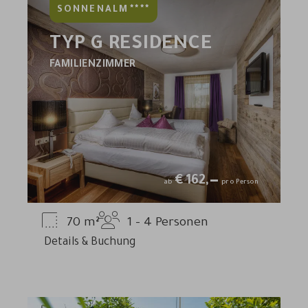
****
SONNENALM
TYP G RESIDENCE
FAMILIENZIMMER
€
162,—
ab
pro Person
70
m²
1 - 4
Personen
Details & Buchung