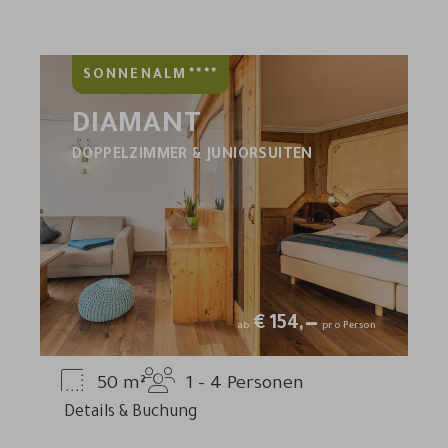
****
SONNENALM
DIAMANT
DOPPELZIMMER & JUNIORSUITEN
€
154,—
ab
pro Person
50
m²
1 - 4
Personen
Details & Buchung