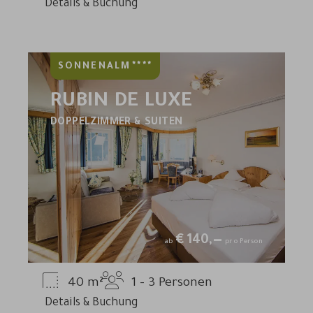
Details & Buchung
****
SONNENALM
RUBIN DE LUXE
DOPPELZIMMER & SUITEN
€
140,—
ab
pro Person
40
m²
1 - 3
Personen
Details & Buchung