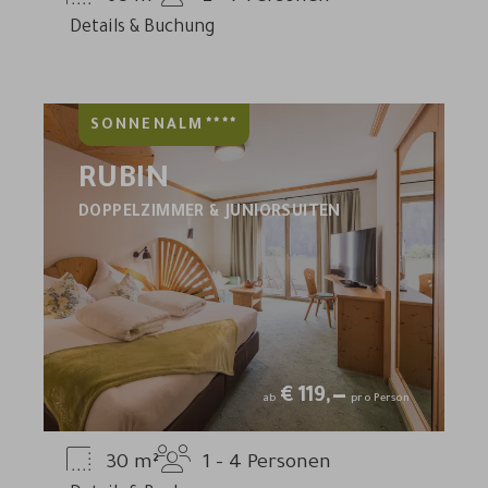
Details & Buchung
****
SONNENALM
RUBIN
DOPPELZIMMER & JUNIORSUITEN
€
119,—
ab
pro Person
30
m²
1 - 4
Personen