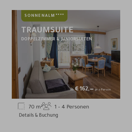
****
SONNENALM
TRAUMSUITE
DOPPELZIMMER & JUNIORSUITEN
€
162,—
ab
pro Person
70
m²
1 - 4
Personen
Details & Buchung