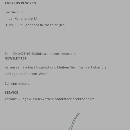
ANDREUS RESORTS
Familie Fink
In der Kellerlahne 3A
IT-39015 St. Leonhard in Passeier (BZ)
Andreus Resorts auf Facebook
Andreus Resorts auf Instagram
Andreus Resorts auf Instagram
Andreus über WhatsApp kontaktieren
Tel. +39 0473 491330
info@andreus-resorts.it
NEWSLETTER
Verpassen Sie kein Angebot und bleiben Sie informiert über die
aufregende Andreus-Welt!
Zur Anmeldung
SERVICE
Anfahrt & Lage
Wissenswertes
Kontakt
Karriere
Prospekte