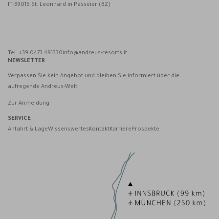
IT-39015 St. Leonhard in Passeier (BZ)
Andreus Resorts auf Facebook
Andreus Resorts auf Instagram
Andreus Resorts auf Instagram
Andreus über WhatsApp kontaktieren
Tel. +39 0473 491330
info@andreus-resorts.it
NEWSLETTER
Verpassen Sie kein Angebot und bleiben Sie informiert über die
aufregende Andreus-Welt!
Zur Anmeldung
SERVICE
Anfahrt & Lage
Wissenswertes
Kontakt
Karriere
Prospekte