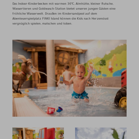
Das Indoor-Kinderbecken mit warmen 36°C, Almhütte, kleiner Rutsche,
Wassertieren und Goldwasch-Station bietet unseren jungen Gästen eine
fröhliche Wasserwelt. Draußen im Kindersandpool auf dem
Abenteuerspielplatz FINKI Island können die Kids nach Herzenslust
vergnüglich spielen, matschen und toben.