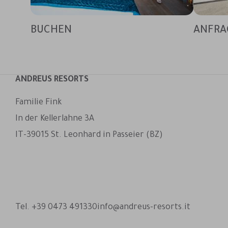
BUCHEN
ANFRA
ANDREUS RESORTS
Familie Fink
In der Kellerlahne 3A
IT-39015 St. Leonhard in Passeier (BZ)
Andreus Resorts auf Facebook
Andreus Resorts auf Instagram
Andreus Resorts auf Instagram
Andreus über WhatsApp kon
Tel. +39 0473 491330
info@andreus-resorts.it