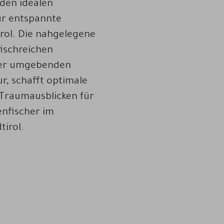
den idealen
r entspannte
rol. Die nahgelegene
fischreichen
er umgebenden
r, schafft optimale
Traumausblicken für
enfischer im
tirol.