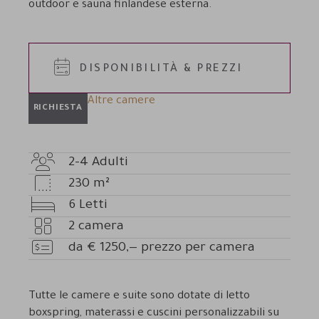
outdoor e sauna finlandese esterna.
DISPONIBILITÀ & PREZZI
Altre camere
RICHIESTA
2-4
Adulti
Numero
230
m²
adulti
Dimensioni
6
Letti
camera
Letti
2
camera
Numero
da
€
1250,—
prezzo per camera
camere
Prezzo
Tutte le camere e suite sono dotate di l
etto
boxspring, materassi e cuscini personalizzabili su