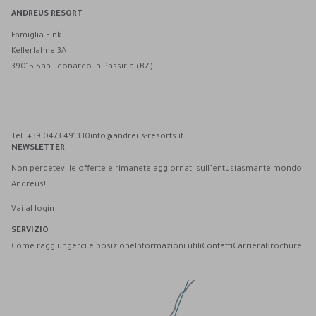
ANDREUS RESORT
Famiglia Fink
Kellerlahne 3A
39015 San Leonardo in Passiria (BZ)
Andreus Resort su Facebook
Andreus Resort su Instagram
Andreus Resort su Instagram
Contatta Andreus via WhatsApp
Tel. +39 0473 491330
info@andreus-resorts.it
NEWSLETTER
Non perdetevi le offerte e rimanete aggiornati sull’entusiasmante mondo
Andreus!
Vai al login
SERVIZIO
Come raggiungerci e posizione
Informazioni utili
Contatti
Carriera
Brochure