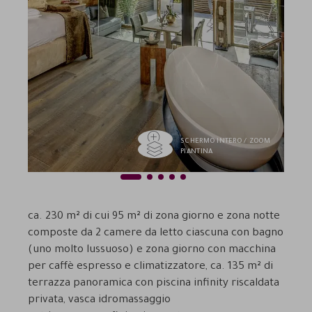
SCHERMO INTERO / ZOOM
PIANTINA
1
2
3
4
5
Previous
Next
ca. 230 m² di cui 95 m² di zona giorno e zona notte
composte da 2 camere da letto ciascuna con bagno
(uno molto lussuoso) e zona giorno con macchina
per caffè espresso e climatizzatore, ca. 135 m² di
terrazza panoramica con piscina infinity riscaldata
privata, vasca idromassaggio