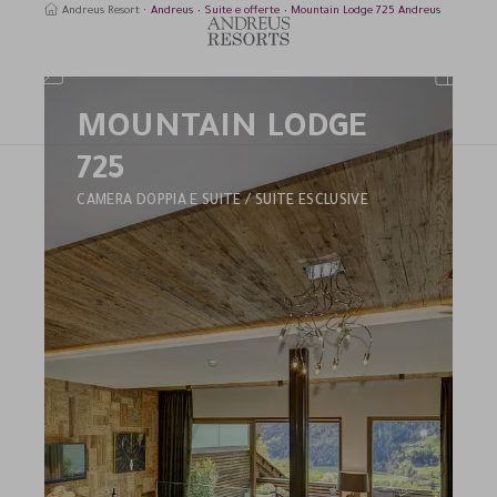
Andreus Resort
Andreus
Suite e offerte
Mountain Lodge 725 Andreus
MOUNTAIN LODGE
erca
725
CAMERA DOPPIA E SUITE / SUITE ESCLUSIVE