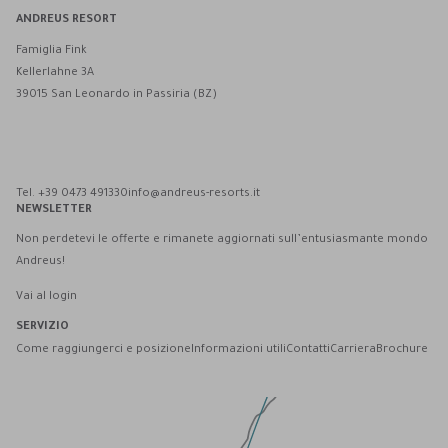
ANDREUS RESORT
Famiglia Fink
Kellerlahne 3A
39015 San Leonardo in Passiria (BZ)
Andreus Resort su Facebook
Andreus Resort su Instagram
Andreus Resort su Instagram
Contatta Andreus via WhatsApp
Tel. +39 0473 491330
info@andreus-resorts.it
NEWSLETTER
Non perdetevi le offerte e rimanete aggiornati sull’entusiasmante mondo
Andreus!
Vai al login
SERVIZIO
Come raggiungerci e posizione
Informazioni utili
Contatti
Carriera
Brochure