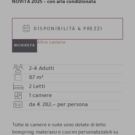
NOVITÀ 2025 - con aria condizionata
DISPONIBILITÀ & PREZZI
Altre camere
RICHIESTA
2-4
Adulti
Numero
87
m²
adulti
Dimensioni
2
Letti
camera
Letti
1
camere
Numero
da
€
282,—
per persona
camere
Prezzo
Tutte le camere e suite sono dotate di l
etto
boxspring, materassi e cuscini personalizzabili su