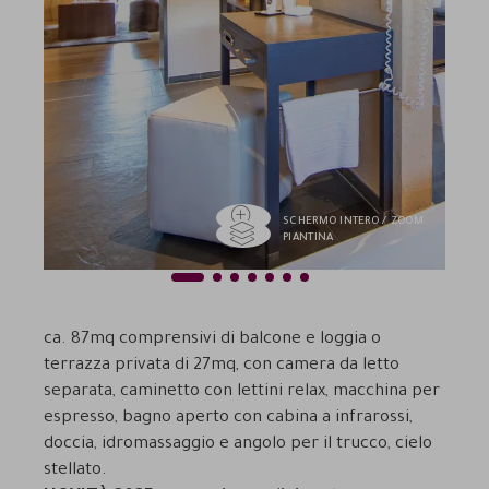
SCHERMO INTERO / ZOOM
PIANTINA
1
2
3
4
5
6
7
Previous
Next
ca. 87mq comprensivi di balcone e loggia o
terrazza privata di 27mq, con camera da letto
separata, caminetto con lettini relax, macchina per
espresso, bagno aperto con cabina a infrarossi,
doccia, idromassaggio e angolo per il trucco, cielo
stellato.