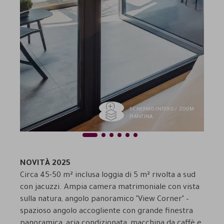
SCHERMO INTERO / ZOOM
PIANTINA
1
2
3
4
5
6
Previous
Next
NOVITÀ 2025
Circa 45-50 m² inclusa loggia di 5 m² rivolta a sud
con jacuzzi. Ampia camera matrimoniale con vista
sulla natura, angolo panoramico "View Corner" –
spazioso angolo accogliente con grande finestra
panoramica, aria condizionata, macchina da caffè e