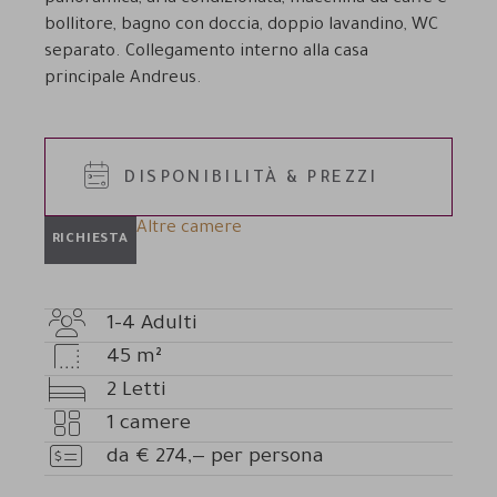
bollitore, bagno con doccia, doppio lavandino, WC
separato. Collegamento interno alla casa
principale Andreus.
DISPONIBILITÀ & PREZZI
Altre camere
RICHIESTA
1-4
Adulti
Numero
45
m²
adulti
Dimensioni
2
Letti
camera
Letti
1
camere
Numero
da
€
274,—
per persona
camere
Prezzo