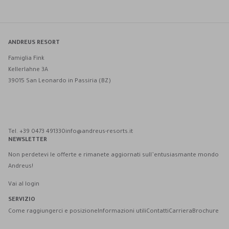
ANDREUS RESORT
Famiglia Fink
Kellerlahne 3A
39015 San Leonardo in Passiria (BZ)
Andreus Resort su Facebook
Andreus Resort su Instagram
Andreus Resort su Instagram
Contatta Andreus via WhatsApp
Tel. +39 0473 491330
info@andreus-resorts.it
NEWSLETTER
Non perdetevi le offerte e rimanete aggiornati sull’entusiasmante mondo
Andreus!
Vai al login
SERVIZIO
Come raggiungerci e posizione
Informazioni utili
Contatti
Carriera
Brochure