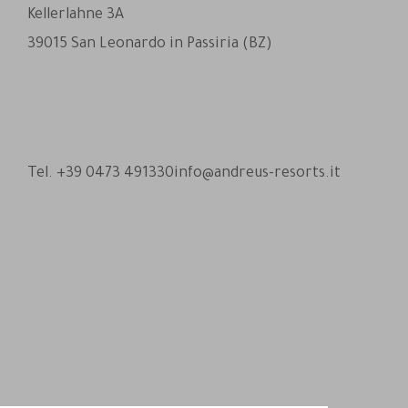
Kellerlahne 3A
39015 San Leonardo in Passiria (BZ)
Andreus Resort su Facebook
Andreus Resort su Instagram
Andreus Resort su Instagram
Contatta Andreus via Whats
Tel. +39 0473 491330
info@andreus-resorts.it