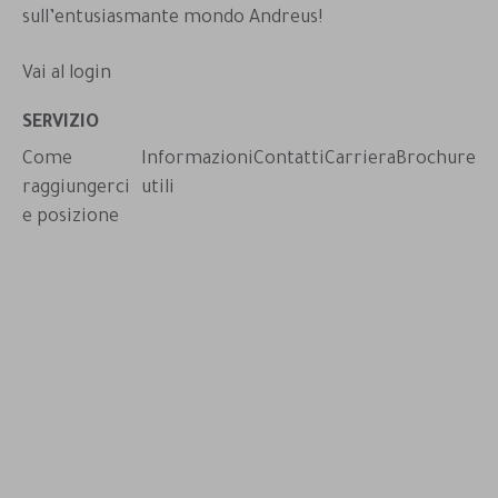
sull’entusiasmante mondo Andreus!
Vai al login
App
SERVIZIO
Come
Informazioni
Contatti
Carriera
Brochure
raggiungerci
utili
e posizione