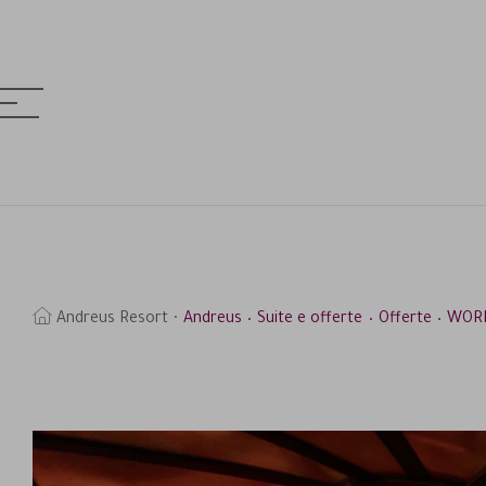
MENÚ
& HOTELS
erca
Andreus Resort
Andreus
Suite e offerte
Offerte
WORL