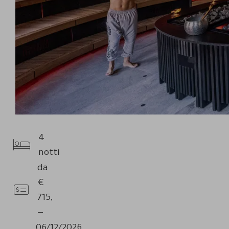
4
Pernottamenti
notti
da
€
Prezzo
715,
—
06/12/2026