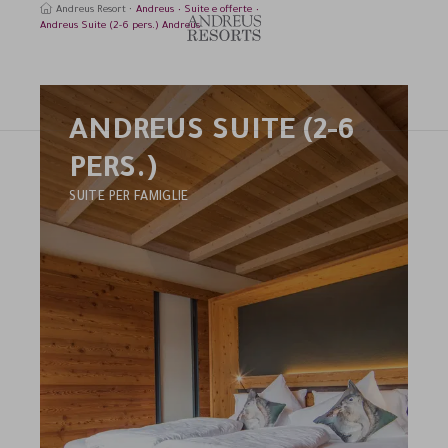
Andreus Resort
Andreus
Suite e offerte
Andreus Suite (2-6 pers.) Andreus
ANDREUS SUITE (2-6
erca
PERS.)
SUITE PER FAMIGLIE