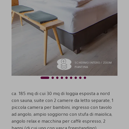
SCHERMO INTERO / ZOOM
PIANTINA
1
2
3
4
5
6
7
8
9
Previous
Next
ca. 185 mq di cui 30 mq di loggia esposta a nord
con sauna, suite con 2 camere da letto separate, 1
piccola camera per bambini, ingresso con tavolo
ad angolo, ampio soggiorno con stufa di maiolica,
angolo relax e macchina per caffè espresso, 2
bagni (di cui uno con vasca freestanding),