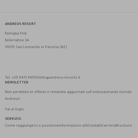
ANDREUS RESORT
Famiglia Fink
Kellerlahne 3A
39015 San Leonardo in Passiria (BZ)
Andreus Resort su Facebook
Andreus Resort su Instagram
Andreus Resort su Instagram
Contatta Andreus via WhatsApp
Tel. +39 0473 491330
info@andreus-resorts.it
NEWSLETTER
Non perdetevi le offerte e rimanete aggiornati sull’entusiasmante mondo
Andreus!
Vai al login
SERVIZIO
Come raggiungerci e posizione
Informazioni utili
Contatti
Carriera
Brochure