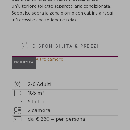
un’ulteriore toilette separata, aria condizionata.
Soppalco sopra la zona giorno con cabina a raggi
infrarossi e chaise-longue relax.
DISPONIBILITÀ & PREZZI
Altre camere
RICHIESTA
2-6
Adulti
Numero
185
m²
adulti
Dimensioni
5
Letti
camera
Letti
2
camera
Numero
da
€
280,—
per persona
camere
Prezzo