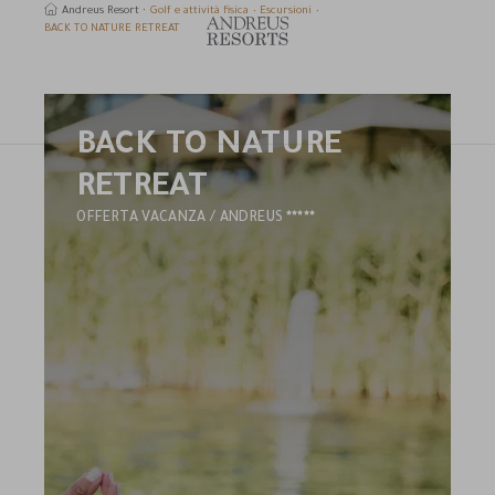
Andreus Resort
Golf e attività fisica
Escursioni
BACK TO NATURE RETREAT
BACK TO NATURE
erca
RETREAT
5
OFFERTA VACANZA / ANDREUS
STELLE
HOTEL