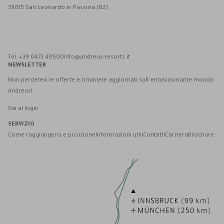
39015 San Leonardo in Passiria (BZ)
Andreus Resort su Facebook
Andreus Resort su Instagram
Andreus Resort su Instagram
Contatta Andreus via WhatsApp
Tel. +39 0473 491330
info@andreus-resorts.it
NEWSLETTER
Non perdetevi le offerte e rimanete aggiornati sull’entusiasmante mondo
Andreus!
Vai al login
SERVIZIO
Come raggiungerci e posizione
Informazioni utili
Contatti
Carriera
Brochure