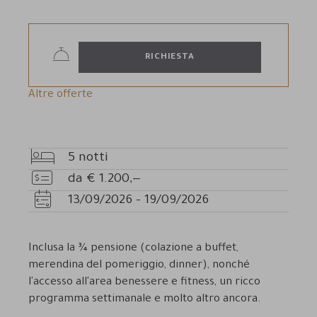
RICHIESTA
Altre offerte
5
notti
Pernottamenti
da
€
1.200,—
Prezzo
13/09/2026
-
19/09/2026
Disponibilità
Inclusa la ¾ pensione (colazione a buffet,
merendina del pomeriggio, dinner), nonché
l'accesso all'area benessere e fitness, un ricco
programma settimanale e molto altro ancora.