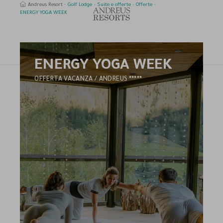
Andreus Resort
Golf Lodge
Suite e offerte
Offerte
ENERGY YOGA WEEK
ENERGY YOGA WEEK
erca
5
OFFERTA VACANZA / ANDREUS
STELLE
HOTEL