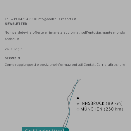
Andreus Resort su Facebook
Andreus Resort su Instagram
Andreus Resort su Instagram
Contatta Andreus via WhatsApp
Tel. +39 0473 491330
info@andreus-resorts.it
NEWSLETTER
Non perdetevi le offerte e rimanete aggiornati sull’entusiasmante mondo
Andreus!
Vai al login
SERVIZIO
Come raggiungerci e posizione
Informazioni utili
Contatti
Carriera
Brochure