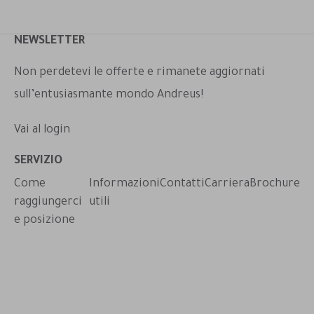
NEWSLETTER
Non perdetevi le offerte e rimanete aggiornati
sull’entusiasmante mondo Andreus!
Vai al login
App
SERVIZIO
Come
Informazioni
Contatti
Carriera
Brochure
raggiungerci
utili
e posizione