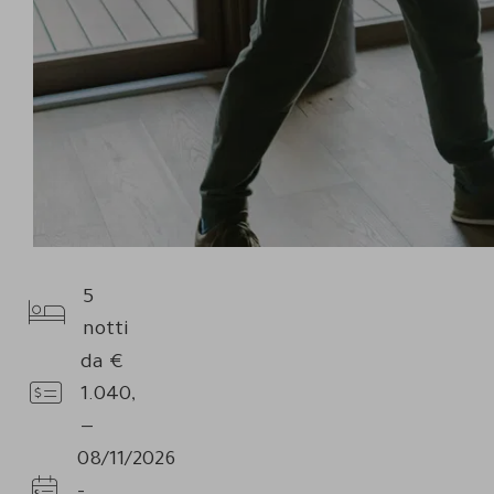
5
Pernottamenti
notti
da
€
1.040,
Prezzo
—
08/11/2026
-