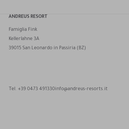
ANDREUS RESORT
Famiglia Fink
Kellerlahne 3A
39015 San Leonardo in Passiria (BZ)
Andreus Resort su Facebook
Andreus Resort su Instagram
Andreus Resort su Instagram
Contatta Andreus via Whats
Tel. +39 0473 491330
info@andreus-resorts.it