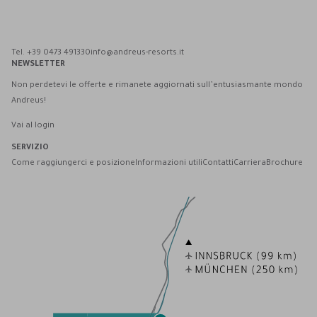
Andreus Resort su Facebook
Andreus Resort su Instagram
Andreus Resort su Instagram
Contatta Andreus via WhatsApp
Tel. +39 0473 491330
info@andreus-resorts.it
NEWSLETTER
Non perdetevi le offerte e rimanete aggiornati sull’entusiasmante mondo
Andreus!
Vai al login
SERVIZIO
Come raggiungerci e posizione
Informazioni utili
Contatti
Carriera
Brochure