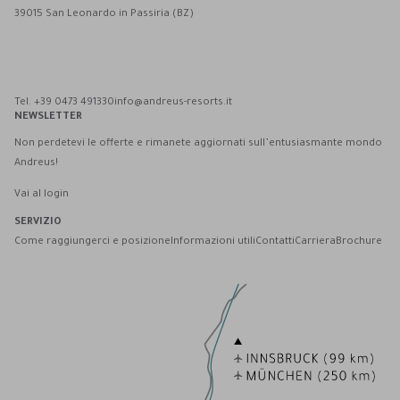
39015 San Leonardo in Passiria (BZ)
Andreus Resort su Facebook
Andreus Resort su Instagram
Andreus Resort su Instagram
Contatta Andreus via WhatsApp
Tel. +39 0473 491330
info@andreus-resorts.it
NEWSLETTER
Non perdetevi le offerte e rimanete aggiornati sull’entusiasmante mondo
Andreus!
Vai al login
SERVIZIO
Come raggiungerci e posizione
Informazioni utili
Contatti
Carriera
Brochure