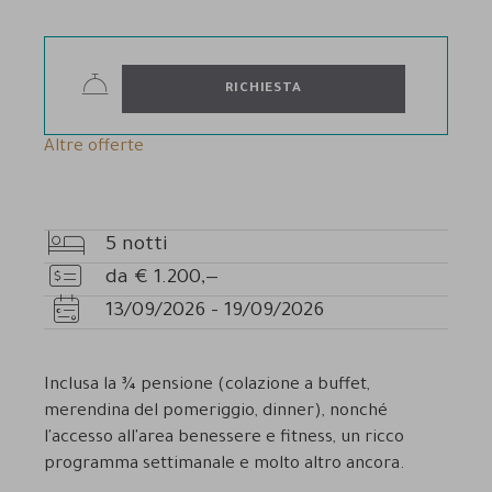
RICHIESTA
Altre offerte
5
notti
Pernottamenti
da
€
1.200,—
Prezzo
13/09/2026
-
19/09/2026
Disponibilità
Inclusa la ¾ pensione (colazione a buffet,
merendina del pomeriggio, dinner), nonché
l'accesso all'area benessere e fitness, un ricco
programma settimanale e molto altro ancora.