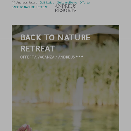
Andreus Resort
Golf Lodge
Suite e offerte
Offerte
BACK TO NATURE RETREAT
BACK TO NATURE
erca
RETREAT
5
OFFERTA VACANZA / ANDREUS
STELLE
HOTEL