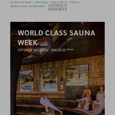
Andreus Resort
Golf Lodge
Suite e offerte
Offerte
WORLD CLASS SAUNA WEEK
WORLD CLASS SAUNA
erca
WEEK
5
OFFERTA VACANZA / ANDREUS
STELLE
HOTEL