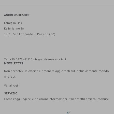
ANDREUS RESORT
Famiglia Fink
Kellerlahne 3A
39015 San Leonardo in Passiria (BZ)
Andreus Resort su Facebook
Andreus Resort su Instagram
Andreus Resort su Instagram
Contatta Andreus via WhatsApp
Tel. +39 0473 491330
info@andreus-resorts.it
NEWSLETTER
Non perdetevi le offerte e rimanete aggiornati sull’entusiasmante mondo
Andreus!
Vai al login
SERVIZIO
Come raggiungerci e posizione
Informazioni utili
Contatti
Carriera
Brochure