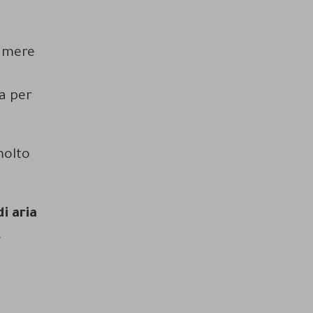
camere
l
ta per
molto
i aria
.