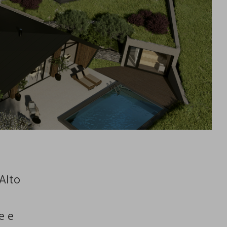
Alto
e e