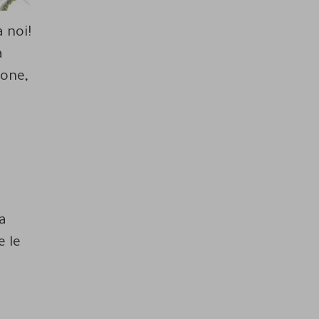
 noi!
a
ione,
a
e le