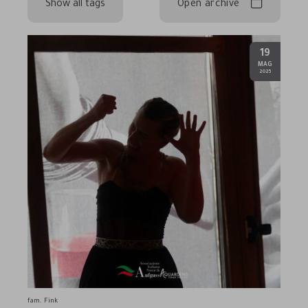
Show all tags
Open archive
19
.
MAG
2025
fam. Fink