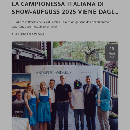
LA CAMPIONESSA ITALIANA DI
SHOW-AUFGUSS 2025 VIENE DAGLI
ANDREUS RESORTS: SARAH
Gli Andreus Resorts nella Val Passiria in Alto Adige sono da anni sinonimo di
NIEDERKOFLER CONQUISTA DI
esperienze wellness straordinarie...
NUOVO L’ORO!
PIÙ INFORMAZIONI
Events
16
.
MAG
2025