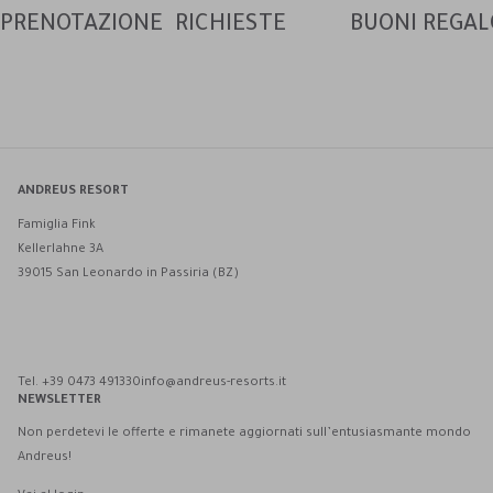
PRENOTAZIONE
RICHIESTE
BUONI REGAL
ANDREUS RESORT
Famiglia Fink
Kellerlahne 3A
39015 San Leonardo in Passiria (BZ)
Andreus Resort su Facebook
Andreus Resort su Instagram
Andreus Resort su Instagram
Contatta Andreus via WhatsApp
Tel. +39 0473 491330
info@andreus-resorts.it
NEWSLETTER
Non perdetevi le offerte e rimanete aggiornati sull’entusiasmante mondo
Andreus!