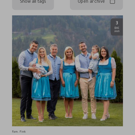
Show all tags
Open archive
3
.
DIC
2025
Fam. Fink