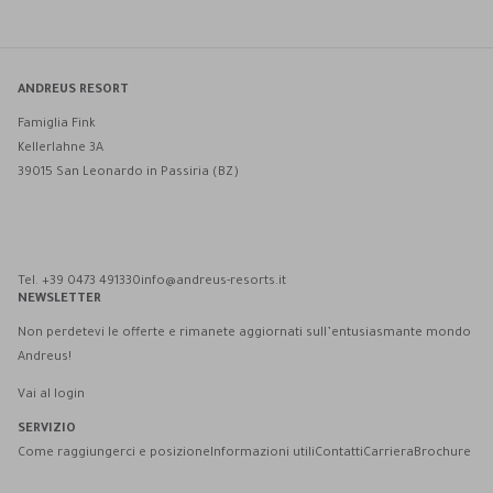
ANDREUS RESORT
Famiglia Fink
Kellerlahne 3A
39015 San Leonardo in Passiria (BZ)
Andreus Resort su Facebook
Andreus Resort su Instagram
Andreus Resort su Instagram
Contatta Andreus via WhatsApp
Tel. +39 0473 491330
info@andreus-resorts.it
NEWSLETTER
Non perdetevi le offerte e rimanete aggiornati sull’entusiasmante mondo
Andreus!
Vai al login
SERVIZIO
Come raggiungerci e posizione
Informazioni utili
Contatti
Carriera
Brochure