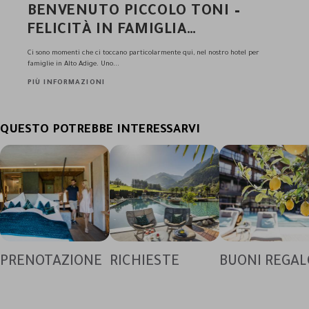
BENVENUTO PICCOLO TONI –
FELICITÀ IN FAMIGLIA
NELL'ANDREUS RESORT
Ci sono momenti che ci toccano particolarmente qui, nel nostro hotel per
famiglie in Alto Adige. Uno...
PIÙ INFORMAZIONI
QUESTO POTREBBE INTERESSARVI
PRENOTAZIONE
RICHIESTE
BUONI REGAL