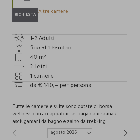
Altre camere
RICHIESTA
1-2
Adulti
Numero
fino al
1
Bambino
adulti
Numero
40
m²
bambini
Dimensioni
2
Letti
camera
Letti
1
camere
Numero
da
€
140,—
per persona
camere
Prezzo
Tutte le camere e suite sono dotate di
borsa
wellness con accappatoio, asciugamani sauna e
asciugamani da bagno e zaino da trekking.