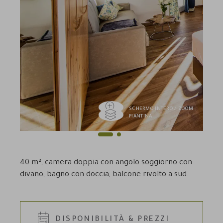
SCHERMO INTERO / ZOOM
PIANTINA
1
2
Previous
Next
40 m², camera doppia con angolo soggiorno con
divano, bagno con doccia, balcone rivolto a sud.
DISPONIBILITÀ & PREZZI