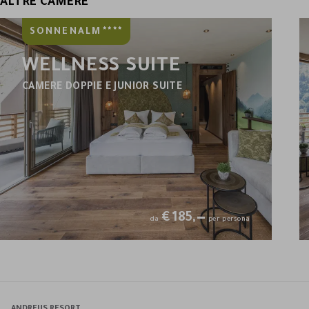
ALTRE CAMERE
****
SONNENALM
WELLNESS SUITE
CAMERE DOPPIE E JUNIOR SUITE
€
185,—
da
per persona
ANDREUS RESORT