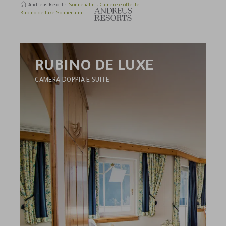
Andreus Resort
Sonnenalm
Camere e offerte
Rubino de luxe Sonnenalm
RUBINO DE LUXE
erca
CAMERA DOPPIA E SUITE