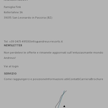
Famiglia Fink
Kellerlahne 3A
39015 San Leonardo in Passiria (BZ)
Andreus Resort su Facebook
Andreus Resort su Instagram
Andreus Resort su Instagram
Contatta Andreus via WhatsApp
Tel. +39 0473 491330
info@andreus-resorts.it
NEWSLETTER
Non perdetevi le offerte e rimanete aggiornati sull’entusiasmante mondo
Andreus!
Vai al login
SERVIZIO
Come raggiungerci e posizione
Informazioni utili
Contatti
Carriera
Brochure