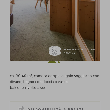
SCHERMO INTERO / ZOOM
PIANTINA
1
2
Previous
Next
ca. 30-40 m², camera doppia angolo soggiorno con
divano, bagno con doccia o vasca,
balcone rivolto a sud.