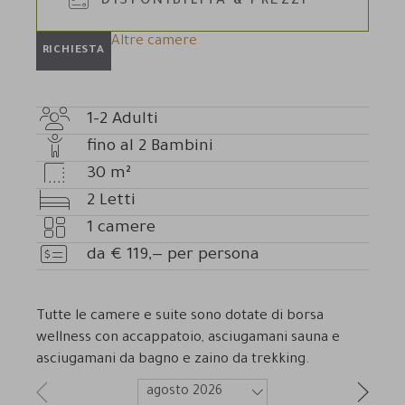
DISPONIBILITÀ & PREZZI
Altre camere
RICHIESTA
1-2
Adulti
Numero
fino al
2
Bambini
adulti
Numero
30
m²
bambini
Dimensioni
2
Letti
camera
Letti
1
camere
Numero
da
€
119,—
per persona
camere
Prezzo
Tutte le camere e suite sono dotate di
borsa
wellness con accappatoio, asciugamani sauna e
asciugamani da bagno e zaino da trekking.