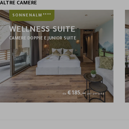
ALTRE CAMERE
****
SONNENALM
WELLNESS SUITE
CAMERE DOPPIE E JUNIOR SUITE
€
185,—
da
per persona