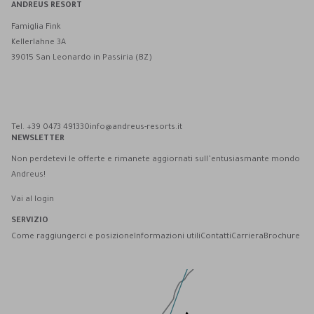
ANDREUS RESORT
Famiglia Fink
Kellerlahne 3A
39015 San Leonardo in Passiria (BZ)
Andreus Resort su Facebook
Andreus Resort su Instagram
Andreus Resort su Instagram
Contatta Andreus via WhatsApp
Tel. +39 0473 491330
info@andreus-resorts.it
NEWSLETTER
Non perdetevi le offerte e rimanete aggiornati sull’entusiasmante mondo
Andreus!
Vai al login
SERVIZIO
Come raggiungerci e posizione
Informazioni utili
Contatti
Carriera
Brochure