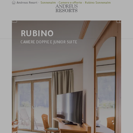
Andreus Resort
Sonnenalm
Camere e offerte
Rubino Sonnenalm
RUBINO
erca
CAMERE DOPPIE E JUNIOR SUITE