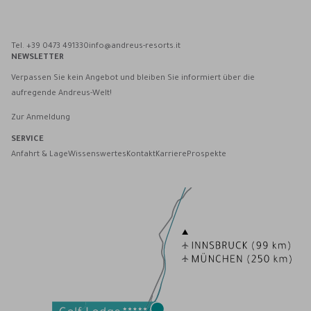
Andreus Resorts auf Facebook
Andreus Resorts auf Instagram
Andreus Resorts auf Instagram
Andreus über WhatsApp kontaktieren
Tel. +39 0473 491330
info@andreus-resorts.it
NEWSLETTER
Verpassen Sie kein Angebot und bleiben Sie informiert über die
aufregende Andreus-Welt!
Zur Anmeldung
SERVICE
Anfahrt & Lage
Wissenswertes
Kontakt
Karriere
Prospekte