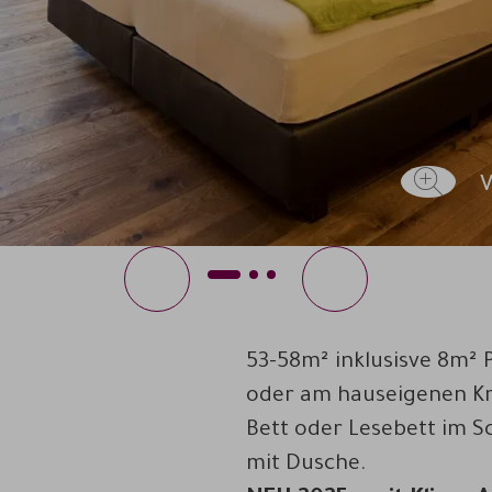
Previous
Next
1
2
3
53-58m² inklusisve 8m²
oder am hauseigenen Krä
Bett oder Lesebett im 
mit Dusche.