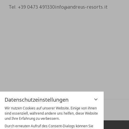
Tel. +39 0473 491330
info@andreus-resorts.it
Datenschutzeinstellungen
Wir nutzen Cookies auf unserer Website. Einige von ihnen
Impressum
Datenschutz
Datenschutzeinstellungen
sind essenziell, während andere uns helfen, diese Website
und Ihre Erfahrung zu verbessern.
Durch erneuten Aufruf des Consent-Dialogs können Sie