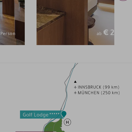
€
260,—
 Person
ab