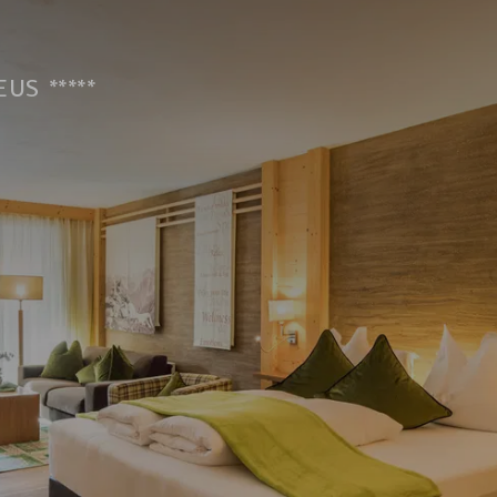
US *****