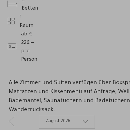
5
Betten
Betten
1
Anzahl
Raum
Zimmer
ab
€
226,—
Preis
pro
Person
Alle Zimmer und Suiten verfügen über Boxsp
Matratzen und Kissenmenü auf Anfrage, Well
Bademantel, Saunatüchern und Badetüchern
Wanderrucksack.