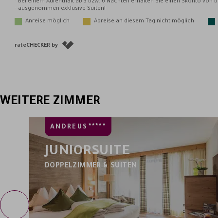
WEITERE ZIMMER
*****
RESORT
ANDREUS
JUNIORSUITE
DOPPELZIMMER & SUITEN