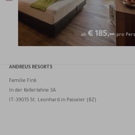
€
185,—
ab
pro Per
ANDREUS RESORTS
Familie Fink
In der Kellerlahne 3A
IT-39015 St. Leonhard in Passeier (BZ)
Andreus Resorts auf Facebook
Andreus Resorts auf Instagram
Andreus Resorts auf Instagram
Andreus über WhatsApp kon