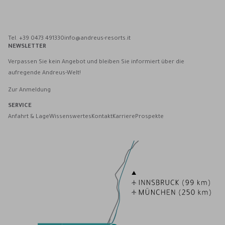
Andreus Resorts auf Facebook
Andreus Resorts auf Instagram
Andreus Resorts auf Instagram
Andreus über WhatsApp kontaktieren
Tel. +39 0473 491330
info@andreus-resorts.it
NEWSLETTER
Verpassen Sie kein Angebot und bleiben Sie informiert über die
aufregende Andreus-Welt!
Zur Anmeldung
SERVICE
Anfahrt & Lage
Wissenswertes
Kontakt
Karriere
Prospekte