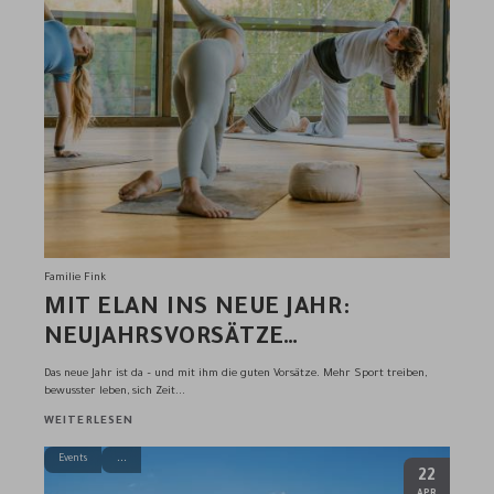
Familie Fink
MIT ELAN INS NEUE JAHR:
NEUJAHRSVORSÄTZE
VERWIRKLICHEN IN DEN ANDREUS
Das neue Jahr ist da – und mit ihm die guten Vorsätze. Mehr Sport treiben,
RESORTS
bewusster leben, sich Zeit...
WEITERLESEN
Events
22
.