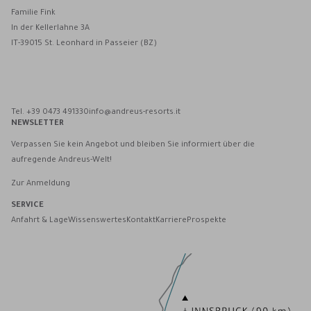
Familie Fink
In der Kellerlahne 3A
IT-39015 St. Leonhard in Passeier (BZ)
Andreus Resorts auf Facebook
Andreus Resorts auf Instagram
Andreus Resorts auf Instagram
Andreus über WhatsApp kontaktieren
Tel. +39 0473 491330
info@andreus-resorts.it
NEWSLETTER
Verpassen Sie kein Angebot und bleiben Sie informiert über die
aufregende Andreus-Welt!
Zur Anmeldung
SERVICE
Anfahrt & Lage
Wissenswertes
Kontakt
Karriere
Prospekte