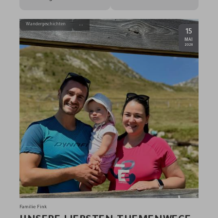
Wandergeschichten
15
.
MAI
2026
Familie Fink