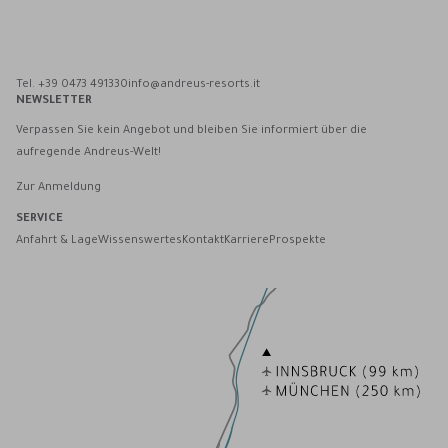
Andreus Resorts auf Facebook
Andreus Resorts auf Instagram
Andreus Resorts auf Instagram
Andreus über WhatsApp kontaktieren
Tel. +39 0473 491330
info@andreus-resorts.it
NEWSLETTER
Verpassen Sie kein Angebot und bleiben Sie informiert über die
aufregende Andreus-Welt!
Zur Anmeldung
SERVICE
Anfahrt & Lage
Wissenswertes
Kontakt
Karriere
Prospekte