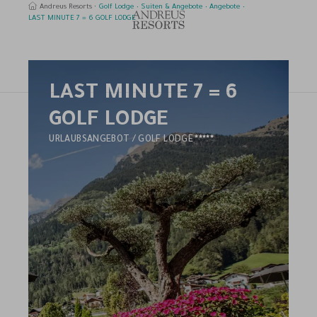
Andreus Resorts
Golf Lodge
Suiten & Angebote
Angebote
LAST MINUTE 7 = 6 GOLF LODGE
LAST MINUTE 7 = 6
uchen
GOLF LODGE
5
URLAUBSANGEBOT / GOLF LODGE
STERNE
HOTEL