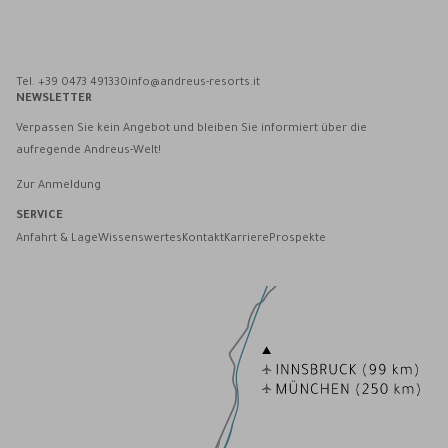
Andreus Resorts auf Facebook
Andreus Resorts auf Instagram
Andreus Resorts auf Instagram
Andreus über WhatsApp kontaktieren
Tel. +39 0473 491330
info@andreus-resorts.it
NEWSLETTER
Verpassen Sie kein Angebot und bleiben Sie informiert über die
aufregende Andreus-Welt!
Zur Anmeldung
SERVICE
Anfahrt & Lage
Wissenswertes
Kontakt
Karriere
Prospekte