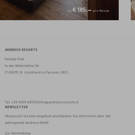
€
185,—
ab
pro Person
ANDREUS RESORTS
Familie Fink
In der Kellerlahne 3A
IT-39015 St. Leonhard in Passeier (BZ)
Andreus Resorts auf Facebook
Andreus Resorts auf Instagram
Andreus Resorts auf Instagram
Andreus über WhatsApp kontaktieren
Tel. +39 0473 491330
info@andreus-resorts.it
NEWSLETTER
Verpassen Sie kein Angebot und bleiben Sie informiert über die
aufregende Andreus-Welt!
Zur Anmeldung