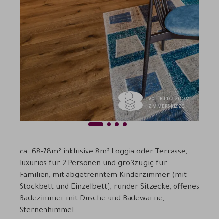
VOLLBILD / ZOOM
ZIMMERSKIZZE
1
2
3
4
Previous
Next
ca. 68-78m
²
inklusive 8m
²
Loggia oder Terrasse,
luxuriös für 2 Personen und großzügig für
Familien, mit abgetrenntem Kinderzimmer (mit
Stockbett und Einzelbett), runder Sitzecke, offenes
Badezimmer mit Dusche und Badewanne,
Sternenhimmel.