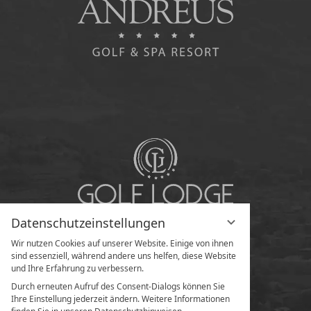
Datenschutzeinstellungen
Wir nutzen Cookies auf unserer Website. Einige von ihnen
sind essenziell, während andere uns helfen, diese Website
und Ihre Erfahrung zu verbessern.
Durch erneuten Aufruf des Consent-Dialogs können Sie
Ihre Einstellung jederzeit ändern. Weitere Informationen