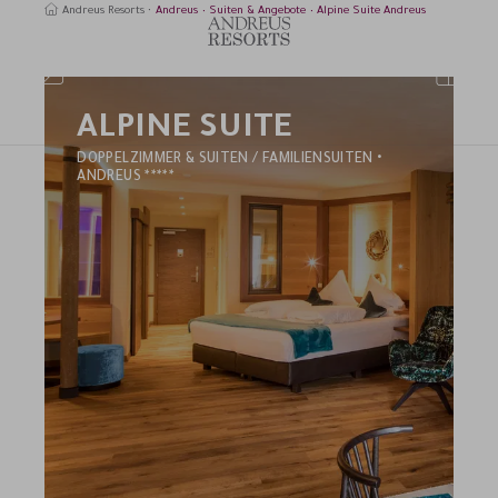
Andreus Resorts
Andreus
Suiten & Angebote
Alpine Suite Andreus
ALPINE SUITE
uchen
DOPPELZIMMER & SUITEN / FAMILIENSUITEN •
ANDREUS *****