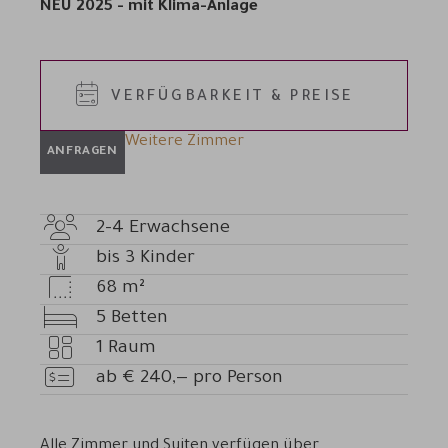
NEU 2025 - mit Klima-Anlage
VERFÜGBARKEIT & PREISE
Weitere Zimmer
ANFRAGEN
2-4
Erwachsene
Anzahl
bis
3
Kinder
Erwachsene
Anzahl
68
m²
Kinder
Zimmergröße
5
Betten
Betten
1
Raum
Anzahl
ab
€
240,—
pro Person
Zimmer
Preis
Alle Zimmer und Suiten verfügen über