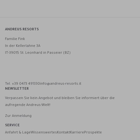
ANDREUS RESORTS
Familie Fink
In der Kellerlahne 3A
IT-39015 St. Leonhard in Passeier (BZ)
Andreus Resorts auf Facebook
Andreus Resorts auf Instagram
Andreus Resorts auf Instagram
Andreus über WhatsApp kontaktieren
Tel. +39 0473 491330
info@andreus-resorts.it
NEWSLETTER
Verpassen Sie kein Angebot und bleiben Sie informiert über die
aufregende Andreus-Welt!
Zur Anmeldung
SERVICE
Anfahrt & Lage
Wissenswertes
Kontakt
Karriere
Prospekte