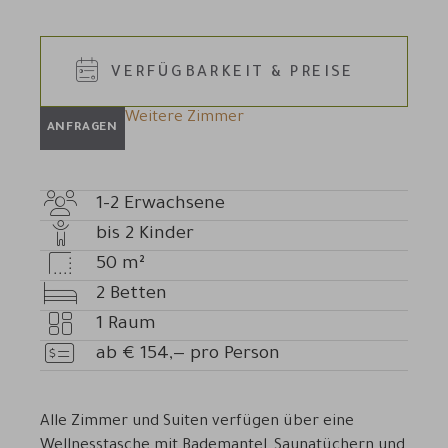
VERFÜGBARKEIT & PREISE
Weitere Zimmer
ANFRAGEN
1-2
Erwachsene
Anzahl
bis
2
Kinder
Erwachsene
Anzahl
50
m²
Kinder
Zimmergröße
2
Betten
Betten
1
Raum
Anzahl
ab
€
154,—
pro Person
Zimmer
Preis
Alle Zimmer und Suiten verfügen über eine
Wellnesstasche mit Bademantel, Saunatüchern und