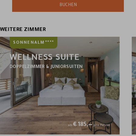
WEITERE ZIMMER
****
SONNENALM
WELLNESS SUITE
DOPPELZIMMER & JUNIORSUITEN
€
185,—
ab
pro Person