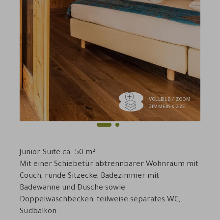
VOLLBILD / ZOOM
ZIMMERSKIZZE
1
2
Previous
Next
Junior-Suite ca. 50 m²
Mit einer Schiebetür abtrennbarer Wohnraum mit
Couch, runde Sitzecke, Badezimmer mit
Badewanne und Dusche sowie
Doppelwaschbecken, teilweise separates WC,
Südbalkon.