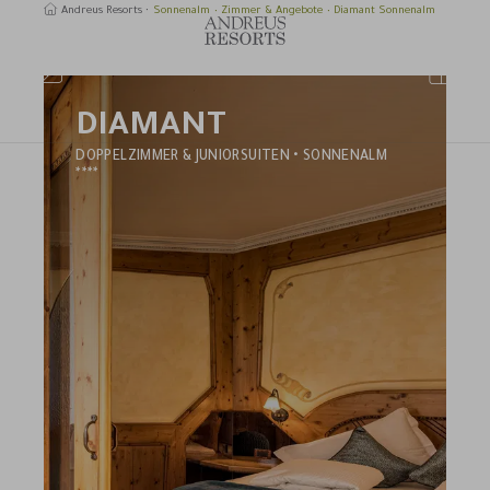
Andreus Resorts
Sonnenalm
Zimmer & Angebote
Diamant Sonnenalm
DIAMANT
uchen
DOPPELZIMMER & JUNIORSUITEN • SONNENALM
****